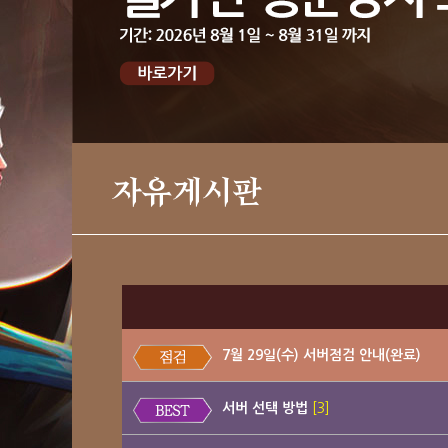
자유게시판
7월 29일(수) 서버점검 안내(완료)
서버 선택 방법
[3]