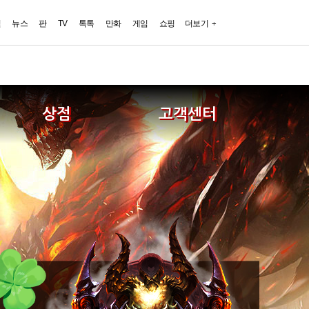
일
뉴스
판
TV
톡톡
만화
게임
쇼핑
더보기
상점
고객센터