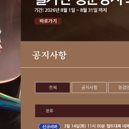
공지사항
전체
공지사항
점검
분류
3월 14일(화) 11시 00분 켈트대륙 