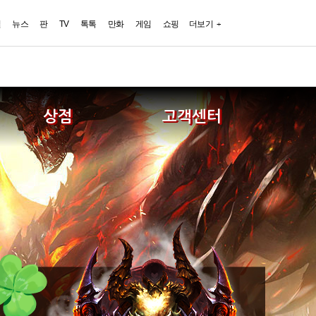
일
뉴스
판
TV
톡톡
만화
게임
쇼핑
더보기
상점
고객센터