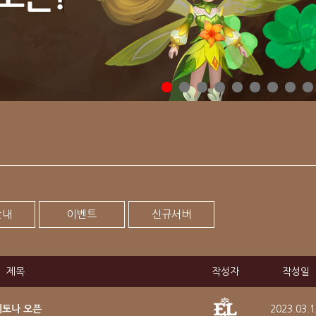
안내
이벤트
신규서버
제목
작성자
작성일
네메토나 오픈
2023.03.1