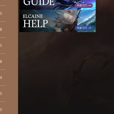
0
8
3
8
4
0
0