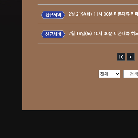
2월 21일(화) 11시 00분 티폰대륙 키
2월 18일(토) 10시 00분 티폰대륙 히