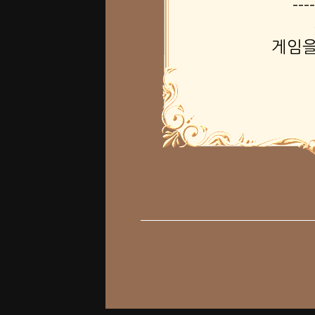
----
게임을