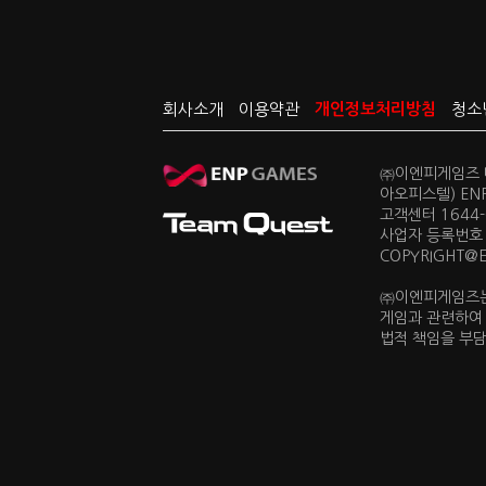
회사소개
이용약관
개인정보처리방침
청소
㈜이엔피게임즈 대
아오피스텔) EN
고객센터 1644-0
사업자 등록번호 
COPYRIGHT@ENP
㈜이엔피게임즈는
게임과 관련하여
법적 책임을 부담