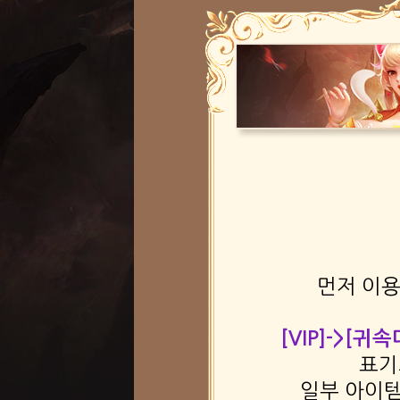
먼저 이용
[VIP]->[귀
표기
일부 아이템