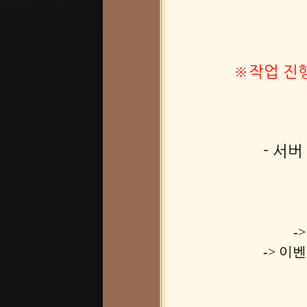
※작업 진행
- 서
-
-> 이