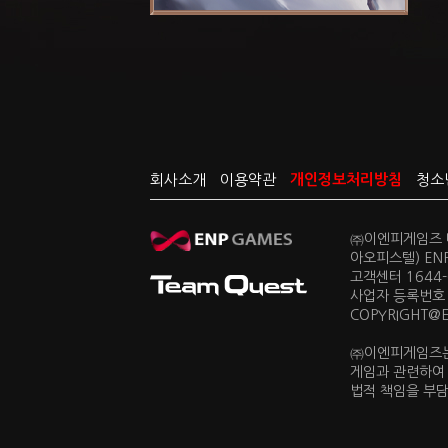
회사소개
이용약관
개인정보처리방침
청소
㈜이엔피게임즈 대
아오피스텔) EN
고객센터 1644-0
사업자 등록번호 
COPYRIGHT@ENP
㈜이엔피게임즈는
게임과 관련하여
법적 책임을 부담