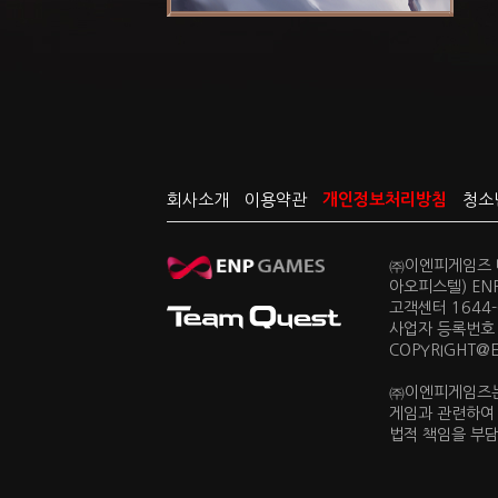
회사소개
이용약관
개인정보처리방침
청소
㈜이엔피게임즈 대
아오피스텔) EN
고객센터 1644-0
사업자 등록번호 
COPYRIGHT@ENP
㈜이엔피게임즈는
게임과 관련하여
법적 책임을 부담